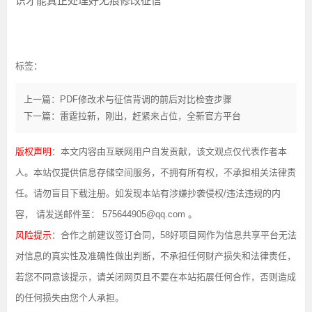
识才能真正处理好无痕修改征信
标签：
上一篇：PDF修改术与征信背调的前后对比检查步骤
下一篇：雷霆拉新，刚出，赶紧来占位，全新官方平台
版权声明
：本文内容由互联网用户自发贡献，该文观点仅代表作者本
人。本站仅提供信息存储空间服务，不拥有所有权，不承担相关法律责
任。请勿盲目下载注册。如发现本站有涉嫌抄袭侵权/违法违规的内
容， 请发送邮件至： 575644905@qq.com 。
风险提示
：合作之前建议签订合同，58好项目网作为信息共享平台无法
对信息的真实性及准确性做出判断，不承担任何财产损失和法律责任，
若您不同意该提示，请关闭网页且不要在本站拓展任何合作，否则造成
的任何损失由您个人承担。