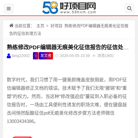
当前位置：
主页
>
好项目
熟练修改PDF编辑器无痕美化征信报
告的征信处理方法
熟练修改PDF编辑器无痕美化征信报告的征信处理方法
tang22002
V
发文者
2026-05-05 10:39
浏览(
385)
数字时代，我们习惯了用一键美颜掩盖皮肤瑕疵，用PDF征
信编辑器修正文档的错误。技术赋予了我们无限“撤销”和“重
塑”的权力。然而，当这种“修改强迫症”蔓延到入职必备的征
信报告时，一场由工具便利性诱发的职场灾难，便在键盘敲
击间悄然酝酿征信pdf无痕美化修改步骤方法老师微信
13003434386。