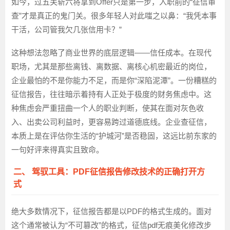
如今，过五关斩六将拿到Offer只是第一步，入职前的“征信审
查”才是真正的鬼门关。很多年轻人对此嗤之以鼻：“我凭本事
干活，公司管我欠几张信用卡？”
这种想法忽略了商业世界的底层逻辑——信任成本。在现代
职场，尤其是那些离钱、离数据、离核心机密最近的岗位，
企业最怕的不是你能力不足，而是你“深陷泥潭”。一份糟糕的
征信报告，往往暗示着持有人正处于极度的财务焦虑中。这
种焦虑会严重扭曲一个人的职业判断，使其在面对灰色收
入、出卖公司利益时，更容易跨过道德底线。企业查征信，
本质上是在评估你生活的“护城河”是否稳固，这远比前东家的
一句好评来得真实且致命。
二、 驾驭工具：PDF征信报告修改技术的正确打开方
式
绝大多数情况下，征信报告都是以PDF的格式生成的。面对
这个通常被认为“不可篡改”的格式，征信pdf无痕美化修改步