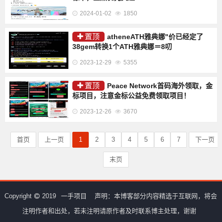
2024-01-02
1850
置顶
atheneATH雅典娜"价已经定了
38gem转换1个ATH雅典娜＝8叨
2023-12-29
5355
置顶
Peace Network首码海外领取，金
标项目，注意金标公益免费领取项目！
2023-12-26
3670
首页
上一页
1
2
3
4
5
6
7
下一页
末页
Copyright
2019
一手项目
声明：本博客部分内容精选于互联网，将会
注明作者和出处，若未注明请原作者及时联系博主处理，谢谢