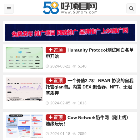
置顶
Humanity Protocol测试网白名单
申开始
2024-03-22
5140
置顶
一个价值2.7$！NEAR 协议的自我
托管qian包。内置 DEX 聚合器、NFT、无阻
塞质押
2024-02-05
1613
置顶
Cow Network奶牛网（刚上线）
随缘玩玩！
2024-01-18
2059