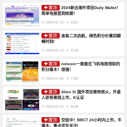
置顶
2024新出海外项目Daily Wallet！
简单电报签到给碧！
2024-01-12
4341
置顶
金鱼二次启航，绿色积分价重回巅
峰时刻!
2024-01-10
2140
置顶
notcoin一款能在飞机电抱领取的
积分橡木！很强！
2024-01-06
7189
置顶
Alien Xi 国外项目推特很火，外星
人即将煮网上市，K认证
2024-01-03
5438
置顶
空投中！BRCT 24小时内上市，牛
橡木，重点优先关注!