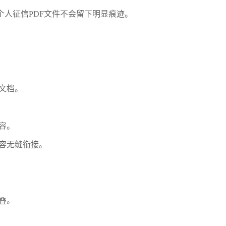
个人征信PDF文件不会留下明显痕迹。
文档。
容。
容无缝衔接。
叠。