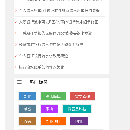
个人流水账单pdf修改软件纸质流水账单扫描流程
入职银行流水可以P图/入职ps银行流水细节修正
三种AI征信报告无痕修改pdf查找关键字步骤
签证旅游银行流水资产证明修改无痕迹
个人签证银行流水修改无痕迹
银行流水账单如何修改美化
热门标签
副业
操作简单
零撸首码
赚钱
零撸
抖音黑科技
首码
副业项目
创业