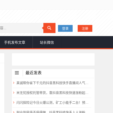
登录
注册
手机发布文章
站长微信
最近发表
真诚帮你省下千元的抖音黑科技快手直播间人气涨粉点赞云端商城免费送
米无忧授权托管带货，靠抖音黑科技快速涨粉起号，零基础日入1000+！
闪闪探险记今日火爆公测，矿工小能手二台！预计要火爆全网
副业到底值不值得做，抖音黑科技快手上人涨粉云端商城真能逆袭赚钱