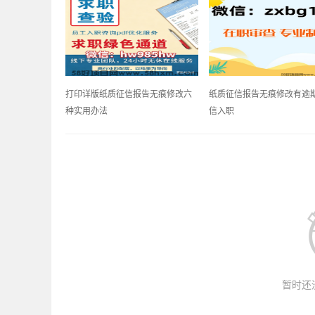
打印详版纸质征信报告无痕修改六
纸质征信报告无痕修改有逾
种实用办法
信入职
暂时还