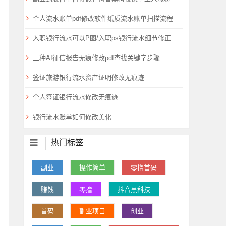
个人流水账单pdf修改软件纸质流水账单扫描流程
入职银行流水可以P图/入职ps银行流水细节修正
三种AI征信报告无痕修改pdf查找关键字步骤
签证旅游银行流水资产证明修改无痕迹
个人签证银行流水修改无痕迹
银行流水账单如何修改美化
热门标签
副业
操作简单
零撸首码
赚钱
零撸
抖音黑科技
首码
副业项目
创业