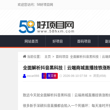
欢迎您访问：58好项目网
网站首页
好项目
首码项目
副
当前位置：
主页
>
首码项目
全面解析抖音黑科技｜云端
全面解析抖音黑科技｜云端商城直播挂铁涨
oscar066
V
发文者
2026-06-10 07:58
浏览(
458)
致远今天就全面解析抖音黑科技｜云端商城直播挂铁涨粉
很多新手深耕抖音直播都会陷入一个死循环：每天准时开