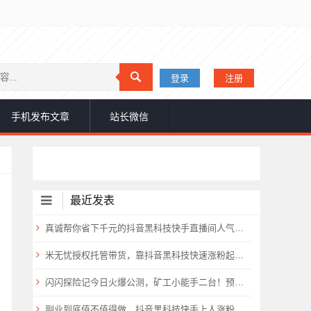
登录
注册
手机发布文章
站长微信
最近发表
真诚帮你省下千元的抖音黑科技快手直播间人气涨粉点赞云端商城免费送
米无忧授权托管带货，靠抖音黑科技快速涨粉起号，零基础日入1000+！
闪闪探险记今日火爆公测，矿工小能手二台！预计要火爆全网
副业到底值不值得做，抖音黑科技快手上人涨粉云端商城真能逆袭赚钱