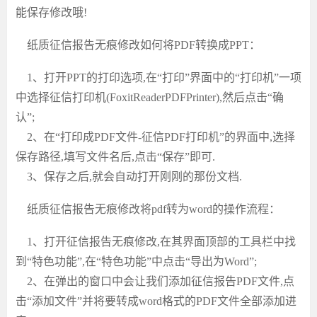
能保存修改哦!
纸质征信报告无痕修改
如何将
PDF转换成PPT
：
1、打开PPT的打印选项,在“打印”界面中的“打印机”一项
中选择
征信
打印机
(FoxitReaderPDFPrinter),然后点击“确
认”;
2、在“打印成PDF文件-
征信
PDF打印机”的界面中,选择
保存路径,填写文件名后,点击“保存”即可.
3、保存之后,就会自动打开刚刚的那份文档.
纸质征信报告无痕修改
将
pdf转为word的操作流程
：
1、打开
征信报告无痕修改
,在其界面顶部的工具栏中找
到“特色功能”,在“特色功能”中点击“导出为Word”;
2、在弹出的窗口中会让我们添加
征信报告
PDF文件,点
击“添加文件”并将要转成word格式的PDF文件全部添加进