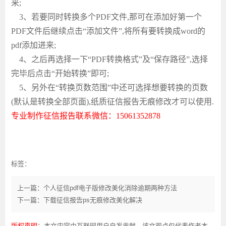
来;
3、若要同时转换多个PDF文件,那可在添加好第一个
PDF文件后继续点击“添加文件”,将所有要转换成word的
pdf添加进来;
4、之后再选择一下“PDF转换格式”及“保存路径”,选择
完毕后点击“开始转换”即可;
5、另外在“转换页数范围”中还可选择想要转换的页数
(默认是转换全部页面),
纸质征信报告无痕修改
才可以使用
.
专业制作征信报告
联系微信：
15061352878
标签：
上一篇：个人征信pdf电子版修改美化消除逾期两种方法
下一篇：下载征信报告ps无痕修改美化解决
版权声明
：本文内容由互联网用户自发贡献，该文观点仅代表作者本