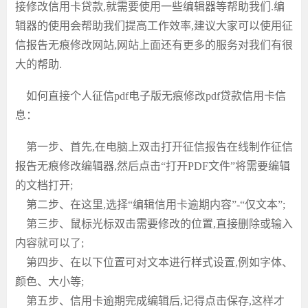
接修改
信用卡贷款
,就需要使用一些编辑器等帮助我们.编
辑器的使用会帮助我们提高工作效率,建议大家可以使用
征
信报告无痕修改
网站
,网站上面还有更多的服务对我们有很
大的帮助.
如何直接
个人征信
pdf电子版无痕修改
pdf
贷款信用卡信
息：
第一步、首先,在电脑上双击打开
征信报告在线制作
征信
报告无痕修改编辑器
,然后点击“打开PDF文件”将需要编辑
的文档打开;
第二步、在这里,选择“编辑
信用卡逾期
内容
”-“仅文本”;
第三步、鼠标光标双击需要修改的位置,直接删除或输入
内容就可以了;
第四步、在以下位置可对文本进行样式设置,例如字体、
颜色、大小等;
第五步、
信用卡逾期
完成编辑后
,记得点击保存,这样才