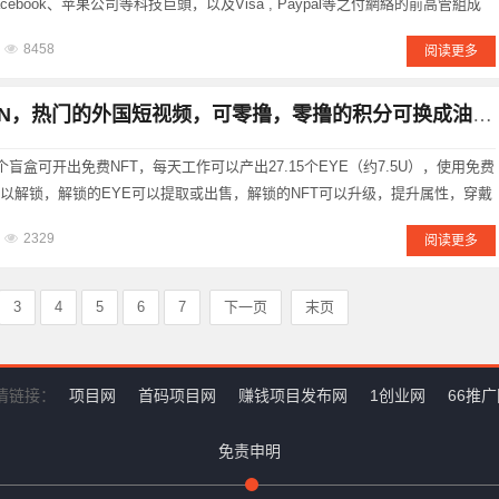
ebook、苹果公司等科技巨頭，以及Visa , Paypal等之付網絡的前高管組成
网 已经过去有2年左右了，app一直很稳定，用户一直都没跌，在线率很高，目前......
8458
阅读更多
N，热门的外国短视频，可零撸，零撸的积分可换成油，已经可体县
盲盒可开出免费NFT，每天工作可以产出27.15个EYE（约7.5U），使用免费
YE可以解锁，解锁的EYE可以提取或出售，解锁的NFT可以升级，提升属性，穿戴
代！类似链游！！不错的项目，没有中文， 不懂的问我！！1、每日基本工资：
2329
阅读更多
3
4
5
6
7
下一页
末页
情链接：
项目网
首码项目网
赚钱项目发布网
1创业网
66推
免责申明