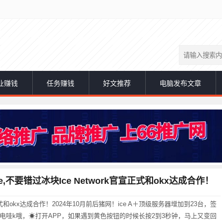
业赚钱
任务赚钱
好文推荐
电脑发布文章
ve,不要错过冰块Ice Network官宣正式和okx达成合作！
官宣正式和okx达成合作！2024年10月前后猪网！ice A＋顶级服务器增加到23台，签
闪电哇k哦，☀打开APP，如果遇到黄色按钮的时候长按2到3秒钟，马上又变回