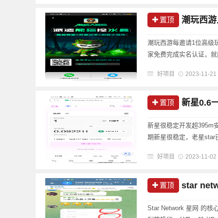
潮玩西游
置顶
潮玩西游每邀请1位高级玩
家免费完成实名认证，就
创意玩法，通过提升战力
好项目
2023-11-21
几率获得熊猫碎片，熊猫碎片
新星0.6一
置顶
新星很稳定开发超395m安装
期新星很稳定，老星sta
多，新星加入视频生态！背
好项目
2023-11-02
本、......
star 
置顶
Star Network 