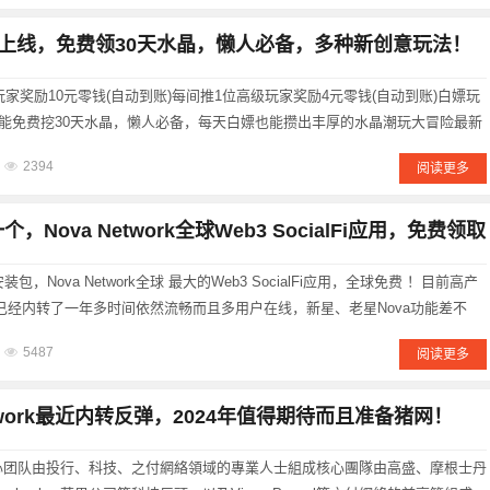
上线，免费领30天水晶，懒人必备，多种新创意玩法！
家奖励10元零钱(自动到账)每间推1位高级玩家奖励4元零钱(自动到账)白嫖玩
能免费挖30天水晶，懒人必备，每天白嫖也能攒出丰厚的水晶潮玩大冒险最新
升级熊猫等级，达到对应等级的熊猫，可以每日领取银元奖励 每日挑战副本有
2394
阅读更多
可以合成每......
个，Nova Network全球Web3 SocialFi应用，免费领取
包，Nova Network全球 最大的Web3 SocialFi应用，全球免费 ！目前高产
r已经内转了一年多时间依然流畅而且多用户在线，新星、老星Nova功能差不
景：Nova Network拥有高度国际化的团队，核心成员来自美国、英国、日
5487
阅读更多
network最近内转反弹，2024年值得期待而且准备猪网！
星网 的核心团队由投行、科技、之付網絡領域的專業人士組成核心團隊由高盛、摩根士丹