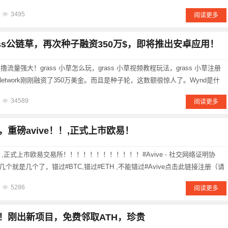
小时！注册冰需要，开加su器，不要关闭，可以用邮箱注册，如果邮箱注册验证
3495
阅读更多
ass公链草，再次种子融资350万$，即将推出安卓应用！
s零撸流量强大！grass 小草怎么玩，grass 小草视频教程玩法，grass 小草注册
d Network刚刚融资了350万美金。而且是种子轮，这数额很惊人了。Wynd是什
r。Wynd Network=Depin+AI +预言......
34589
阅读更多
，重磅avive！！,正式上市欧易！
！,正式上市欧易交易所！！！！！！！！！！！！#Avive - 社交网络证明协
就是几个了，错过#BTC,错过#ETH ,不能错过#Avive点击此链接注册（请
m.avive.network/register/?vcode=z3g......
5286
阅读更多
！刚出新项目，免费邻取ATH，珍贵