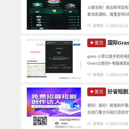
火爆全网！刚出新项目免费
要消息通知，隆重登场G
缺，珍贵，总量预计10亿枚
好项目
2023-12-12
时点一次，ATH上线......
国际Gr
置顶
grass 小草公链手机和
Grass公链挖k-电脑端
期将会加倍激励Grass
好项目
2023-12-09
10%三代5......
好省短剧上
置顶
首码！首码！剧里剧外重
台进行重大升级打造综合性
红直播切片 图文带货本地
好项目
2023-12-08
省团队开发的一款短剧CPS..