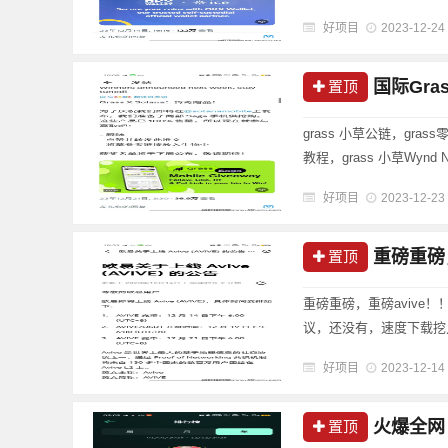
绿色了，又重新回到24
好项目
2023-12-24
不了，可以用......
国际Gr
置顶
grass 小草公链，gras
教程，grass 小草Wyn
么？带宽货币化。可能是下一个rnd
好项目
2023-12-23
重磅重磅
置顶
重磅重磅，重磅avive！
议，还没有，速度下载挖几个
在浏览器中打开此链接）：https://
好项目
2023-12-14
火爆全网
置顶