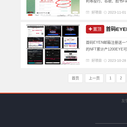
利等投行、谷歌、脸书Fac
Star Network 星
好项目
2023-11-01
首码EYE
置顶
首码EYEN邮箱注册送一个
的NFT累计产1200E
装备，孕育新的NFT后
好项目
2023-10-28
27.15EYE ......
首页
上一页
1
2
友