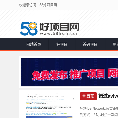
欢迎您访问：58好项目网
网站首页
好项目
首码项目
副
错过avi
置顶
冰块Ice Network,
到方式：24小时点一次