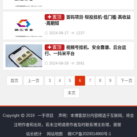
置顶
首码项目·轻投挂机·低门槛·高收益
·周期短
2024-08-27
1237
置顶
视频号挂机、安全靠谱、后台运
行、一抖米平台
2024-08-26
2691
首页
上一页
3
4
5
6
7
8
9
下一页
末页
Copyright
2019
一手项目
声明：本博客部分内容精选于互联网，将会
注明作者和出处，若未注明请原作者及时联系博主处理，谢谢
站长统计
网站地图
赣ICP备2020014860号-1