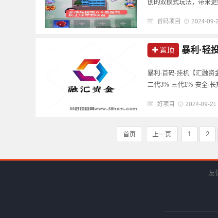
创的双模式玩法，带来更
传说的理由：双端上线（
首码项目
2024-09-
网最强机制。超级大团加盟，
暴利·轻
置顶
暴利·首码·挂机【汇融资
二代3% 三代1% 安全·长期·稳
好项目
2024-09-21
首页
上一页
1
2
友