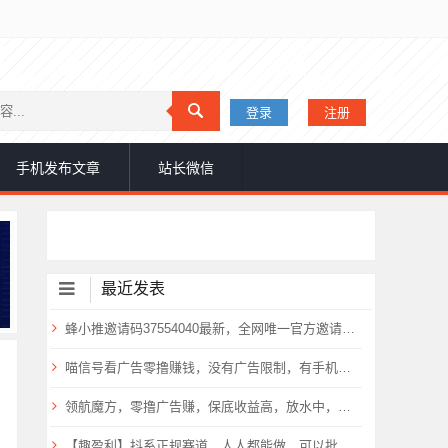
登录
注册
手机发布文章
站长微信
最近发表
蜂小推邀请码37554040最新，全网唯一官方邀请码公开！
喵信号看广告零撸赚钱，没有广告限制，有手机就能每天看广告赚钱！
领航魔方，零撸广告赚，保底收益高，放水中，新品上线，
【趣盈利】抖系正规赛道，人人都能做，可以批量搞！