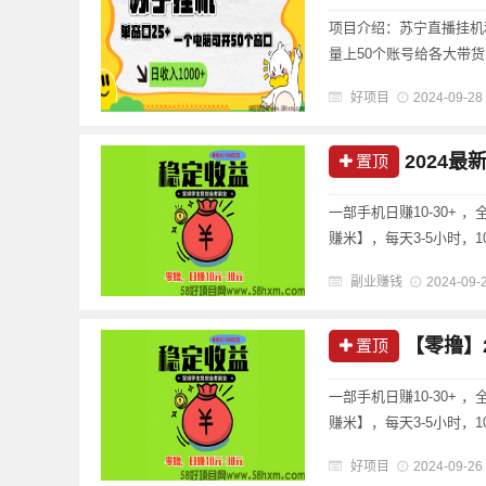
项目介绍：苏宁直播挂机
量上50个账号给各大带
广自己产品。项目优势对
好项目
2024-09-28
益可直接兑换自己银行卡和支
2024最
置顶
一部手机日赚10-30+
赚米】，每天3-5小时，
十--上千不等） 扫码注册
副业赚钱
2024-09-
友可以追一追......
【零撸】20
置顶
一部手机日赚10-30+
赚米】，每天3-5小时，1
机) 可放大操作 推广用户
好项目
2024-09-26
任......