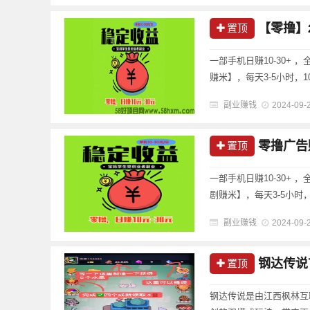
【零撸】2
置顶
一部手机日赚10-30+
赚米】，每天3-5小时，1
机) 可放大操作，做好一
副业赚钱
2024-09-
陆---......
零撸广告
置顶
一部手机日赚10-30+
剧赚米】，每天3-5小时，
手机) 可放大操作，做好
副业赚钱
2024-09-
登陆---......
钢达传说
置顶
钢达传说是由江西枫林互