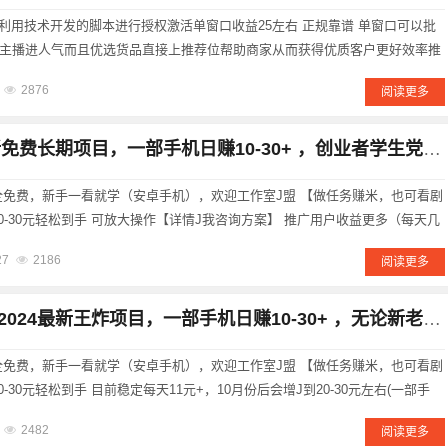
利用技术开发的脚本进行授权激活单窗口收益25左右 正规靠谱 单窗口可以批
货主播进人气而且优选货品直接上推荐位帮助商家从而获得优质客户更好效率推
接各大团队长 项目保本全网最牛逼项目每天只需要电脑挂机5小时即可获取收
2876
阅读更多
付宝懂得上车百度......
新免费长期项目，一部手机日赚10-30+ ，创业者学生党宝妈副业
 ，全免费，新手一看就学（安卓手机），欢迎工作室J盟 【做任务赚米，也可看剧
10-30元轻松到手 可放大操作【详情J我咨询方案】 推广用户收益更多（每天几
成功后登陆---任务---先体验1-5个任务打卡 里面有上千部最新短剧，喜欢的朋
27
2186
阅读更多
24最新王炸项目，一部手机日赚10-30+ ，无论新老手一学就会，不收费
 ，全免费，新手一看就学（安卓手机），欢迎工作室J盟 【做任务赚米，也可看剧
0-30元轻松到手 目前稳定每天11元+，10月份后会增J到20-30元左右(一部手
收益更多（每天几十--上千不等） 扫码注册成功后登陆---任务---先体验1-5个
2482
阅读更多