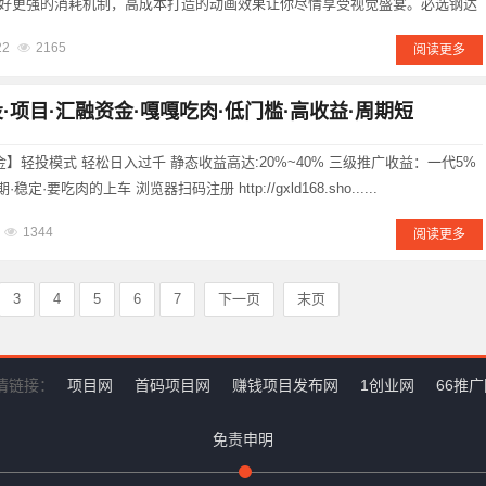
好更强的消耗机制，高成本打造的动画效果让你尽情享受视觉盛宴。必选钢达
苹果+安卓系统同步上线）资质齐全。自主开放，摆脱技术掣肘。双模式，全
22
2165
阅读更多
脱离热度困境。淘金+小游......
投·项目·汇融资金·嘎嘎吃肉·低门槛·高收益·周期短
金】轻投模式 轻松日入过千 静态收益高达:20%~40% 三级推广收益：一代5%
定·要吃肉的上车 浏览器扫码注册 http://gxld168.sho......
1344
阅读更多
3
4
5
6
7
下一页
末页
情链接：
项目网
首码项目网
赚钱项目发布网
1创业网
66推
免责申明