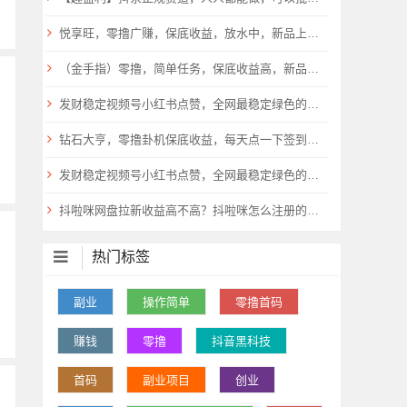
悦享旺，零撸广赚，保底收益，放水中，新品上线，
（金手指）零撸，简单任务，保底收益高，新品上线，
发财稳定视频号小红书点赞，全网最稳定绿色的项目，已经稳定操作
钻石大亨，零撸卦机保底收益，每天点一下签到，新品上线，
发财稳定视频号小红书点赞，全网最稳定绿色的项目，马上起来哦
抖啦咪网盘拉新收益高不高？抖啦咪怎么注册的？详细教程
热门标签
副业
操作简单
零撸首码
赚钱
零撸
抖音黑科技
首码
副业项目
创业