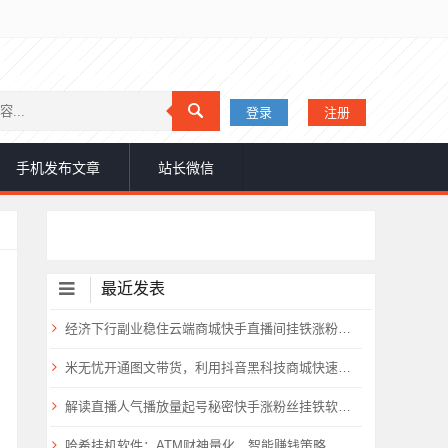
登录
注册
手机发布文章
站长微信
最近发表
经济下行副业稳住云端商城快手直播间挂铁涨粉丝抖音黑科技实操
米无忧开通图文带货，利用抖音黑科技商城快速涨粉1000+，单日变现2W！
解读直播人气播放量起号秘密快手涨粉丝挂铁软件抖音黑科技云端商城免费送
哈希挂机软件：ATM财神量化，智能赚钱策略，支持所有哈希平台，永久躺赚！