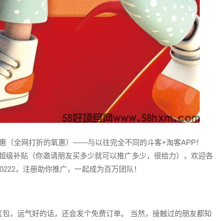
氧惠（全网打折的氧惠）——与以往完全不同的斗客+淘客APP！
1的超级补贴（你邀请朋友买多少就可以推广多少，很给力），欢迎各
0222，注册助你推广，一起成为百万团队！
红包，运气好的话，还会发个免费订单。 当然，接触过的朋友都知