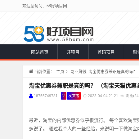
欢迎您访问：58好项目网
网站首页
好项目
首码项目
副
当前位置：
主页
>
副业赚钱
淘宝优惠券兼职是真的吗？ 
淘宝优惠券兼职是真的吗？ （淘宝天猫优惠
18755749781
V
发文者
2023-04-04 21:21
浏览(
24
最近，淘宝的内部优惠券似乎很流行。 每个喜欢淘宝
多说了。 通过我个人的一些经验，来说明一下做淘宝