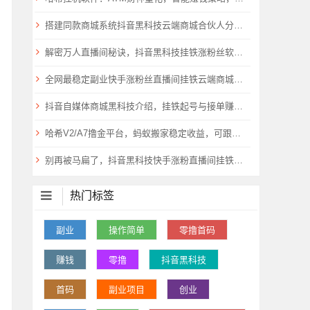
搭建同款商城系统抖音黑科技云端商城合伙人分站，自用省钱，副业赚钱
解密万人直播间秘诀，抖音黑科技挂铁涨粉丝软件云端商城助你飞
全网最稳定副业快手涨粉丝直播间挂铁云端商城抖音黑科技合伙人
抖音自媒体商城黑科技介绍，挂铁起号与接单赚钱流程详解
哈希V2/A7撸金平台，蚂蚁搬家稳定收益，可跟单或者脚本挂机量化！
别再被马扁了，抖音黑科技快手涨粉直播间挂铁小可爱云端商城免费送了
热门标签
副业
操作简单
零撸首码
赚钱
零撸
抖音黑科技
首码
副业项目
创业