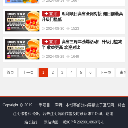
2024-09-14
1667
置顶
返利项目高省全网对接 佣目前最高
升级门槛低
2024-08-30
1523
置顶
高省三周年劲爆活动！升级门槛减
半 收益更高 欢迎对比
2024-08-29
1649
首页
上一页
1
2
3
4
5
6
下一页
末页
Copyright
2019
一手项目
声明：本博客部分内容精选于互联网，将会
注明作者和出处，若未注明请原作者及时联系博主处理，谢谢
站长统计
网站地图
赣ICP备2020014860号-1