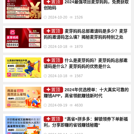
置顶
2024最强项目麦芽妈妈，免费获取
创始码
2024-10-20
1526
置顶
麦芽妈妈总部邀请码是多少？麦芽
妈妈邀请码怎么填？揭秘麦芽妈妈特别之处
2024-10-18
1870
置顶
什么是麦芽妈妈？麦芽妈妈总部邀
请码是什么？麦芽妈妈的优势是什么
2024-10-18
1567
置顶
2024年优选榜单：十大真实可靠的
赚钱APP，高省领航赚钱新时代
2024-09-19
4630
置顶
"高省×拼多多：解锁领券下单新福
利，分享即赚的省钱赚钱秘籍"