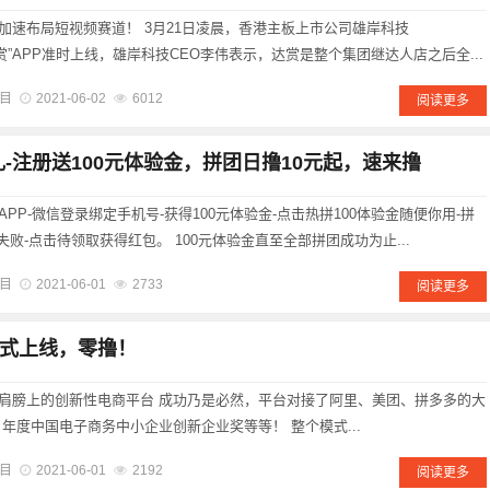
加速布局短视频赛道！ 3月21日凌晨，香港主板上市公司雄岸科技
“达赏”APP准时上线，雄岸科技CEO李伟表示，达赏是整个集团继达人店之后全...
目
2021-06-02
6012
阅读更多
-注册送100元体验金，拼团日撸10元起，速来撸
PP-微信登录绑定手机号-获得100元体验金-点击热拼100体验金随便你用-拼
失败-点击待领取获得红包。 100元体验金直至全部拼团成功为止...
目
2021-06-01
2733
阅读更多
式上线，零撸！
肩膀上的创新性电商平台 成功乃是必然，平台对接了阿里、美团、拼多多的大
年度中国电子商务中小企业创新企业奖等等！ 整个模式...
目
2021-06-01
2192
阅读更多