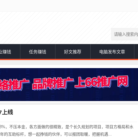
业赚钱
任务赚钱
好文推荐
电脑发布文章
7上线
3%，不压本金，各方面做的很精致，是个长久规划的项目，项目方格局和水
1年的互助标杆，想一起挣钱的伙伴，可以报团取暖，把握机遇...