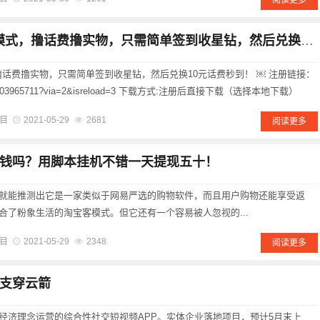
阅读更多
乐玩星球：WGC模式，撸话费撸实物，只需简单签到收星钻，然后兑换10元话费秒到！
撸话费撸实物，只需简单签到收星钻，然后兑换10元话费秒到！ ￼ 注册链接：
c-9Z/1003965711?via=2&isreload=3 下载方式:注册后直接下载（选择本地下载）
目
2021-05-29
2681
阅读更多
钱吗？用脚本挂机不错一天提现五十！
就能推测出它是一家类似于网易严选的购物软件，而且用户购物还能享受返
合了粉象生活的淘宝客模式。但它还有一个容易被人忽视的...
目
2021-05-29
2348
阅读更多
支穿云箭
经济理念运营的综合性社交短视频APP。实体企业落地项目，预计5月末上