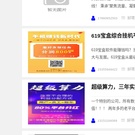
线！ 秉承“聚焦流量、凝
好项
17860652503
619宝盒综合挂
619宝盒软件能赚钱吗
大与发展。619宝盒从最
好项
15355949422
超级算力，三年实
一个特别的公司，所有数
值！！！ 两年多的老平
好项
13151164069