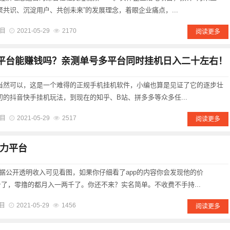
聚共识、沉淀用户、共创未来”的发展理念，着眼企业痛点，...
目
2021-05-29
2170
阅读更多
机平台能赚钱吗？亲测单号多平台同时挂机日入二十左右！
？当然可以，这是一个难得的正规手机挂机软件，小编也算是见证了它的逐步壮
初的抖音快手挂机玩法，到现在的知乎、B站、拼多多等众多任...
目
2021-05-29
2517
阅读更多
力平台
据公开透明收入可见看图，如果你仔细看了app的内容你会发现他的价
台了，零撸的都月入一两千了。你还不来？实名简单。不收费不手持...
目
2021-05-29
1456
阅读更多