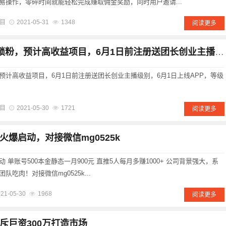
易操作，零碎时间就能轻松完成赚取佣金奖励，同时用户邀请...
目
2021-05-31
1348
阅读更多
播播侠~开启注册锁粉，预计高收益项目，6月1日前注册送团长创业主播级别，6月1日上线APP，等级团队无限代收益。
预计高收益项目，6月1日前注册送团长创业主播级别，6月1日上线APP，等级
目
2021-05-30
1721
阅读更多
爆启动，对接微信mg0525k
单账号500本金静态一月900元 直推5人每月多赚1000+ 公司背景强大，系
吃肉！对接微信mg0525k...
21-05-30
1968
阅读更多
斥巨资300万打造市场