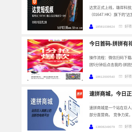
达赏正式上线，雄岸科技
（01647.HK）旗下的
好项
18581038624
今日首码-拼拼有礼
操作流程：微信扫码下载A
团5分钟后点击我的-拼团
好项
18612000540
速拼商城，今日正
速拼商城是一个站在巨人
部分直营商。 竞争力奖，
好项
13808249079