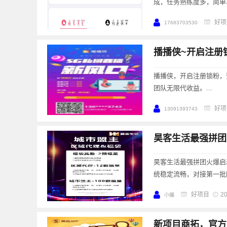
成，任务熟练度多，简单
好项
17683703530
播播侠，开启注册锁粉，
团队无限代收益。...
好项
13091393743
昊客生活最强拼团火
昊客生活最强拼团火爆启动 
统稳定流畅，对接第一批团队
好项目
20
小编
新项目商拓，官方