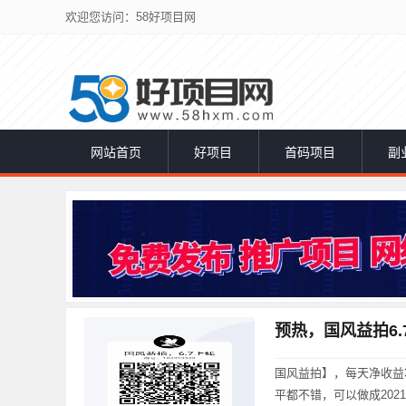
欢迎您访问：58好项目网
网站首页
好项目
首码项目
副
预热，国风益拍6.
国风益拍】，每天净收益
平都不错，可以做成202