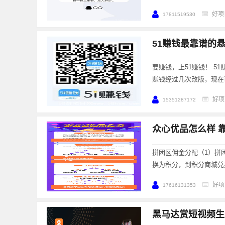
好项
17811519530
51赚钱最靠谱的
要赚钱，上51赚钱！ 5
赚钱经过几次改版，现在
好项
15351287172
众心优品怎么样 
拼团区佣金分配（1）拼团
换为积分，到积分商城兑
好项
17616131353