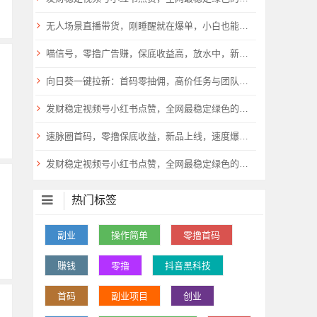
无人场景直播带货，刚睡醒就在爆单，小白也能做！
喵信号，零撸广告赚，保底收益高，放水中，新品上线，
​向日葵一键拉新：首码零抽佣，高价任务与团队扶持倾斜9
发财稳定视频号小红书点赞，全网最稳定绿色的项目，一起起飞
速脉圈首码，零撸保底收益，新品上线，速度爆粉，抓紧上车
发财稳定视频号小红书点赞，全网最稳定绿色的项目，一起起飞
热门标签
副业
操作简单
零撸首码
赚钱
零撸
抖音黑科技
首码
副业项目
创业