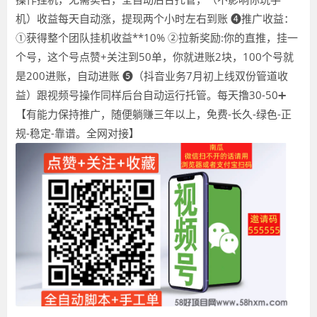
机）收益每天自动涨，提现两个小时左右到账 ❹推广收益：
①获得整个团队挂机收益**10% ②拉新奖励:你的直推，挂一
个号，这个号点赞+关注到50单，你就进账2块，100个号就
是200进账，自动进账 ❺（抖音业务7月初上线双份管道收
益）跟视频号操作同样后台自动运行托管。每天撸30-50➕
【有能力保持推广，随便躺赚三年以上，免费-长久-绿色-正
规-稳定-靠谱。全网对接】