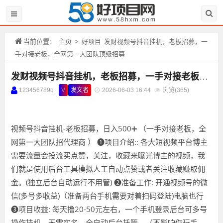
当前位置：
主页
>
好项目
发财视频号抖音挂机，老板招募，一
手对接老板，全网第一大团队顶级招募
发财视频号抖音挂机，老板招募，一手对接老板，全网第一大团队顶级招募
123456789q
V
发文者
2026-06-03 16:44
浏览(
365)
视频号抖音挂机-老板招募，日入500➕ （一手对接老板，全
网第一大团队招代理商 ） ❶项目介绍:: 各大短视频平台博主
需要流量会投流买点赞，关注，收藏来曝光博主的视频，我
们就是使用后台工具模拟人工自动点赞或者关注收藏赚取佣
金。(独立后台自动运行不用管) ❷准备工作: 开通视频号的微
信(多号多收益)（准备两台手机需要对着扫码登陆)电脑也行
❸项目收益: 每天撸20-50元左右，一个手机登录后台可多号
操作挂机，无需实名，全自动后台托管，（不影响你玩手