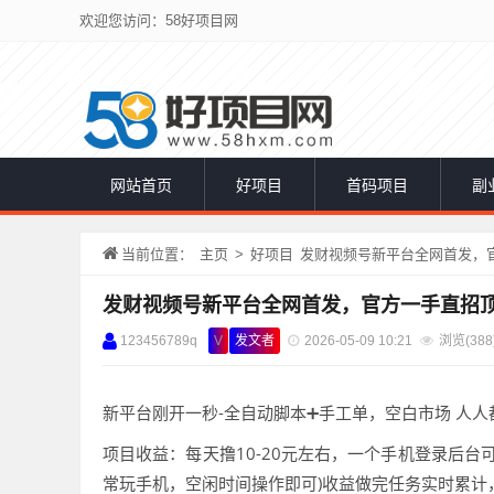
欢迎您访问：58好项目网
网站首页
好项目
首码项目
副
当前位置：
主页
>
好项目
发财视频号新平台全网首发，
发财视频号新平台全网首发，官方一手直招
123456789q
V
发文者
2026-05-09 10:21
浏览(
388
新平台刚开一秒-全自动脚本➕手工单，空白市场 人
项目收益：每天撸10-20元左右，一个手机登录后
常玩手机，空闲时间操作即可)收益做完任务实时累计