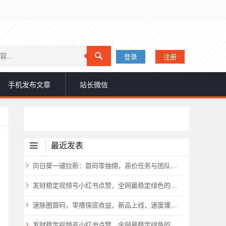
登录
注册
手机发布文章
站长微信
最近发表
​向日葵一键拉新：首码零抽佣，高价任务与团队扶持倾斜9
发财稳定视频号小红书点赞，全网最稳定绿色的项目，一起起飞
速脉圈首码，零撸保底收益，新品上线，速度爆粉，抓紧上车
发财稳定视频号小红书点赞，全网最稳定绿色的项目，一起起飞