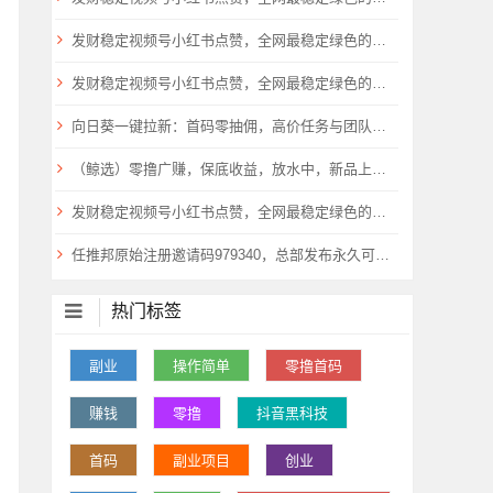
发财稳定视频号小红书点赞，全网最稳定绿色的项目，稳如泰山
发财稳定视频号小红书点赞，全网最稳定绿色的项目，稳如泰山
向日葵一键拉新：首码零抽佣，高价任务与团队扶持倾斜!
（鲸选）零撸广赚，保底收益，放水中，新品上线，
发财稳定视频号小红书点赞，全网最稳定绿色的项目，全网一起推
任推邦原始注册邀请码979340，总部发布永久可用不失效！
热门标签
副业
操作简单
零撸首码
赚钱
零撸
抖音黑科技
首码
副业项目
创业