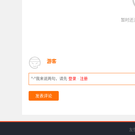
暂时还
游客
^-^我来说两句，请先
登录
·
注册
发表评论
友