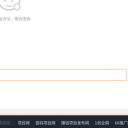
没评论，等你发挥
情链接：
项目网
首码项目网
赚钱项目发布网
1创业网
66推