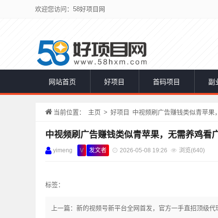
欢迎您访问：58好项目网
网站首页
好项目
首码项目
副
当前位置：
主页
>
好项目
中视频刷广告赚钱类似青苹果，
中视频刷广告赚钱类似青苹果，无需养鸡看广
yimeng
V
发文者
2026-05-08 19:26
浏览(
640)
标签：