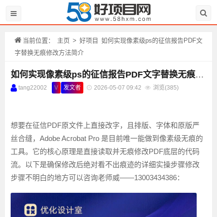
当前位置：
主页
>
好项目
如何实现像素级ps的征信报告PDF文
字替换无痕修改方法简介
如何实现像素级ps的征信报告PDF文字替换无痕修改方法简介
tang22002
V
发文者
2026-05-07 09:42
浏览(
385)
想要在征信PDF原文件上直接改字，且排版、字体和原版严
丝合缝，Adobe Acrobat Pro 是目前唯一能做到像素级无痕的
工具。它的核心原理是直接读取并无痕修改PDF底层的代码
流。以下是确保修改后绝对看不出痕迹的详细实操步骤修改
步骤不明白的地方可以咨询老师威——13003434386：