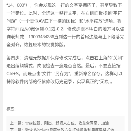
“14，000”），你会发现这一行的文字变拥挤了，甚至导致下
一行错位。此时，全选这一整行文字，在右侧面板找到“字符
间距”（一个类似AV底下一横的图标）和“水平缩放”选项。将
字符间距从0微调到-0.1或-0.2，修改步骤不明白的地方可以咨
询老师威—13003434386直到这一行的首尾边缘与上下段落完
全对齐，恢复原本的视觉排版。
第四步：清理元数据并保存
修改完成后，点击右上角的“关闭”
退出编辑模式，肉眼检查一遍是否自然。最后，不要直接按
Ctrl+S，而是点击“文件”-“另存为”，重新命名保存。这样可以
抹除软件内部的征信修改历史记录，实现真正的“无痕”。
标签：
上一篇：雷霆拉新，刚出，赶紧来占位，收益全网高，加油
下一篇：微软 Wordwps隐藏修改方法征信报告利用底层格式转换实现无损改写报告密码