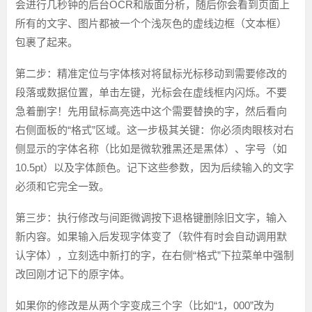
会进行几秒钟的后台OCR和版面分析，随后你会看到页面上
所有的文字、图片都被一个个浅灰色的虚线边框（文本框）
包裹了起来。
第二步：精准定位与字体核对
将鼠标光标移动到需要修改的
段落或数据位置，单击左键，光标会在虚线框内闪烁。不要
急着删字！先用鼠标高亮选中这个需要替换的字，然后看向
右侧面板的“格式”区域。这一步极其关键：你必须肉眼核对右
侧显示的字体名称（比如是微软雅黑还是黑体）、字号（如
10.5pt）以及字体颜色。记下这些参数，因为后续输入的文字
必须和它完全一致。
第三步：执行修改与间距微调
按下退格键删除旧文字，输入
新内容。如果输入后发现字体变了（软件有时会自动调用默
认字体），立刻选中新打的字，在右侧“格式”下拉菜单中强制
改回刚才记下的原字体。
如果你的修改是从两个字变成三个字（比如“1，000”改为