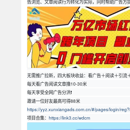
告浏览、文章阅读行为转化为实际，同时帮助广告方提
无需推广拉新，四大板块收益：看广告＋阅读＋引流
每天看广告阅读文章撸10-30米
每天享受全网广告分洪❗
邀请一位好友最高可得88米
https://yyz.xunxiangads.com.cn/#/pages/login/reg
项目合集：
https://link3.cc/wdcm