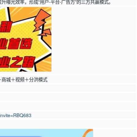
升曝光效率，形成“用户-平台-广告方”的三方共赢模式。
＋商城＋视频＋分洪模式
?invite=RBQ683