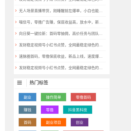
无人场景直播带货，刚睡醒就在爆单，小白也能做！
喵信号，零撸广告赚，保底收益高，放水中，新品上线，
​向日葵一键拉新：首码零抽佣，高价任务与团队扶持倾斜9
发财稳定视频号小红书点赞，全网最稳定绿色的项目，一起起飞
速脉圈首码，零撸保底收益，新品上线，速度爆粉，抓紧上车
发财稳定视频号小红书点赞，全网最稳定绿色的项目，一起起飞
热门标签
副业
操作简单
零撸首码
赚钱
零撸
抖音黑科技
首码
副业项目
创业