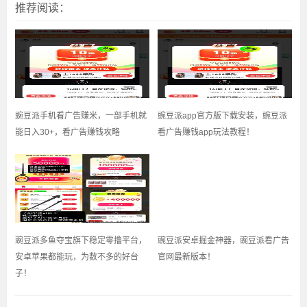
推荐阅读：
豌豆派手机看广告赚米，一部手机就
豌豆派app官方版下载安装，豌豆派
能日入30+，看广告赚钱攻略
看广告赚钱app玩法教程！
豌豆派多鱼夺宝旗下稳定零撸平台，
豌豆派安卓掘金神器，豌豆派看广告
安卓苹果都能玩，为数不多的好台
官网最新版本！
子！