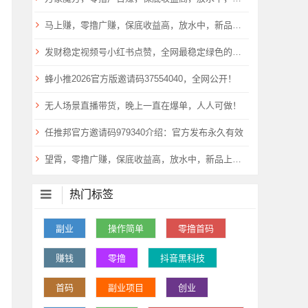
马上赚，零撸广赚，保底收益高，放水中，新品上线，
发财稳定视频号小红书点赞，全网最稳定绿色的项目，价格拉满的哦
蜂小推2026官方版邀请码37554040，全网公开！
无人场景直播带货，晚上一直在爆单，人人可做！
任推邦官方邀请码979340介绍：官方发布永久有效
望霄，零撸广赚，保底收益高，放水中，新品上线，
热门标签
副业
操作简单
零撸首码
赚钱
零撸
抖音黑科技
首码
副业项目
创业