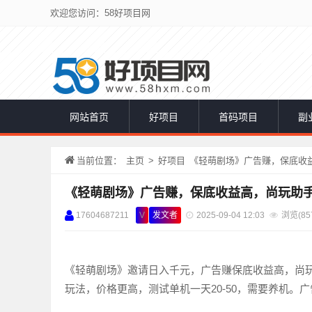
欢迎您访问：58好项目网
网站首页
好项目
首码项目
副
当前位置：
主页
>
好项目
《轻萌剧场》广告赚，保底收
《轻萌剧场》广告赚，保底收益高，尚玩助
17604687211
V
发文者
2025-09-04 12:03
浏览(
85
《轻萌剧场》邀请日入千元，广告赚保底收益高，尚
玩法，价格更高，测试单机一天20-50，需要养机。广