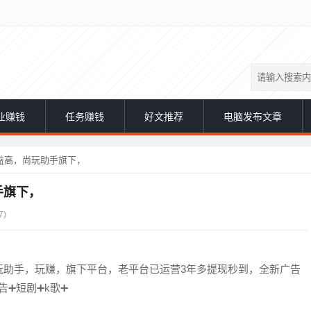
业赚钱
任务赚钱
好文推荐
电脑发布文章
益高，尚玩助手旗下，
手旗下，
7)
玩助手，玩赚，旗下平台，老平台已运营3年多提现秒到，全新广告
告➕短剧➕k歌➕