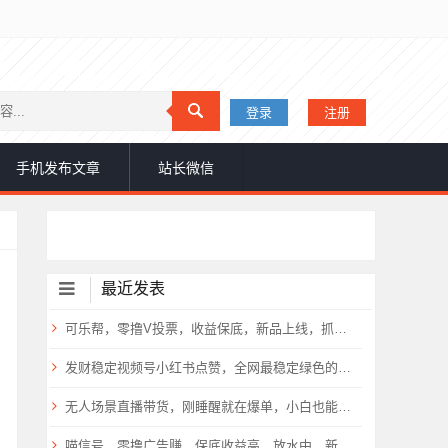
登录
注册
手机发布文章
站长微信
最近发表
可乐帮，零撸V投票，收益保底，新品上线，抓紧上车，
发财稳定视频号小红书点赞，全网最稳定绿色的项目，小红书启动
无人场景直播带货，刚睡醒就在爆单，小白也能做！
喵信号，零撸广告赚，保底收益高，放水中，新品上线，