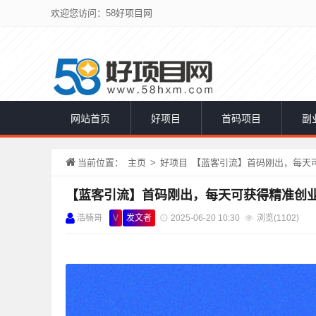
欢迎您访问：58好项目网
网站首页
好项目
首码项目
副
当前位置：
主页
>
好项目
【蓝客引流】首码刚出，每天可获
【蓝客引流】首码刚出，每天可获得精准创业粉
浩楠哥
V
发文者
2025-06-20 10:30
浏览(
1102)