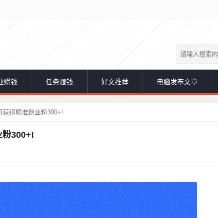
业赚钱
任务赚钱
好文推荐
电脑发布文章
得精准创业粉300+!
300+!