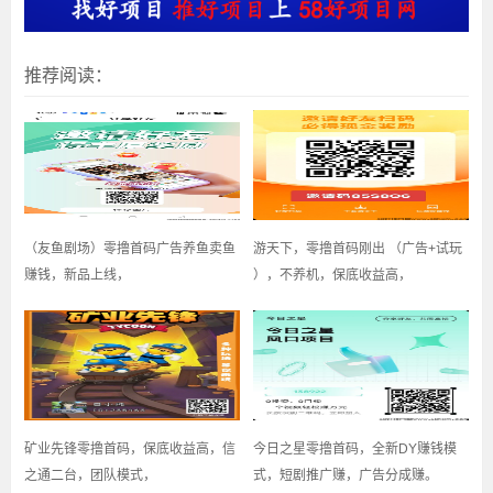
推荐阅读：
（友鱼剧场）零撸首码广告养鱼卖鱼
游天下，零撸首码刚出 （广告+试玩
赚钱，新品上线，
），不养机，保底收益高，
矿业先锋零撸首码，保底收益高，信
今日之星零撸首码，全新DY赚钱模
之通二台，团队模式，
式，短剧推广赚，广告分成赚。