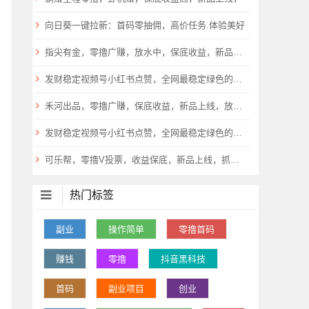
向日葵一键拉新：首码零抽佣，高价任务.体验美好
指尖有金，零撸广赚，放水中，保底收益，新品上线，
发财稳定视频号小红书点赞，全网最稳定绿色的项目，小红书启动
禾河出品，零撸广赚，保底收益，新品上线，放水中
发财稳定视频号小红书点赞，全网最稳定绿色的项目，小红书启动
可乐帮，零撸V投票，收益保底，新品上线，抓紧上车，
热门标签
副业
操作简单
零撸首码
赚钱
零撸
抖音黑科技
首码
副业项目
创业