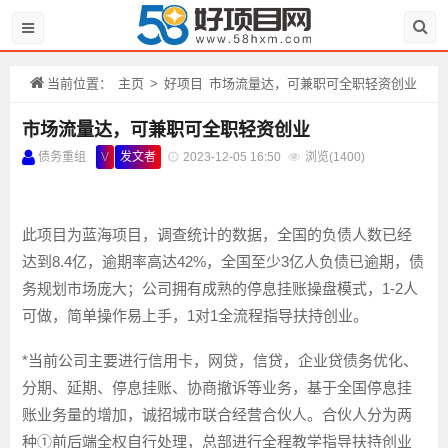
当前位置：
主页
>
好项目
市场流量达，可兼职可全职轻资创业
市场流量达，可兼职可全职轻资创业
债务重组
V
发文者
2023-12-05 16:50
浏览(
1400)
此项目为蓝海项目，调查统计的数据，全国的负债人数已经
达到8.4亿，逾期率高达42%，全国至少3亿人负债已逾期，债
务规划市场庞大；公司拥有成熟的停息挂账操盘模式，1-2人
可做，简单操作易上手，1对1全流程指导扶持创业。
*当前公司主要进行信用卡，网贷，信贷，企业贷债务优化、
分期、延期、停息挂账、协商撤诉等业务，基于全国停息挂
账业务量的增加，诚招城市联合经营合伙人。合伙人分为两
种①前后端全权自行处理，总部进行全程教学指导扶持创业