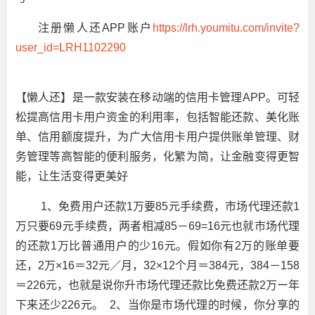
注册懒人还APP账户
https://lrh.youmitu.com/invite?
user_id=LRH1102290
【懒人还】是一款安装在移动端的信用卡管理APP。可轻
松提高信用卡用户资金的利用率，包括智能还款、美化账
单、信用额度提升，为广大信用卡用户提供账单管理、财
务管理等高智能的便利服务，化繁为简，让金融变得更智
能，让生活变得更美好
1、免费用户还款1万要85元手续费，市场代理还款1
万只要69元手续费，两者相减85－69=16元也就市场代理
的还款1万比普通用户的少16元。假如你有2万的账单要
还，2万×16＝32元／月，32×12个月＝384元，384－158
＝226元，也就是说你升市场代理还款比免费还款2万ー年
下来还少226元。 2、当你是市场代理的时候，你分享的