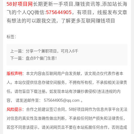
58好项目网
长期更新一手项目,赚钱资讯等,添加站长海
飞的个人QQ微信:
575644905
，有项目，线报发布文章
有想法的可以跟我交流，了解更多互联网赚钱项目
标签：
上一篇：分享一个兼职项目，可月入6千
下一篇：盘点8个偏门生意！
版权声明
：本文内容由互联网用户自发贡献，该文观点仅代表作者本
人。本站仅提供信息存储空间服务，不拥有所有权，不承担相关法律责
任。请勿盲目下载注册。如发现本站有涉嫌抄袭侵权/违法违规的内
容， 请发送邮件至： 575644905@qq.com 。
风险提示
：合作之前建议签订合同，58好项目网作为信息共享平台无法
对信息的真实性及准确性做出判断，不承担任何财产损失和法律责任，
若您不同意该提示，请关闭网页且不要在本站拓展任何合作，否则造成