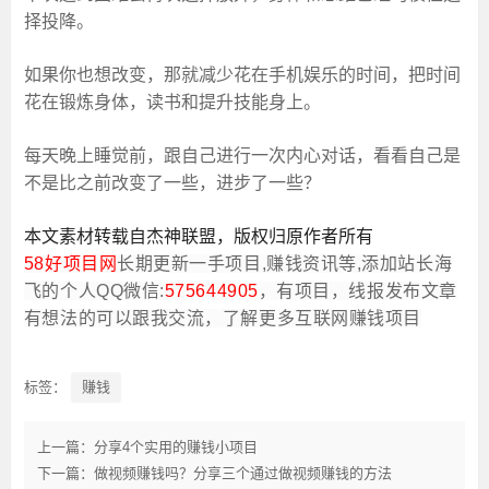
择投降。
如果你也想改变，那就减少花在手机娱乐的时间，把时间
花在锻炼身体，读书和提升技能身上。
每天晚上睡觉前，跟自己进行一次内心对话，看看自己是
不是比之前改变了一些，进步了一些？
本
文
素材
转
载
自杰神联盟
，
版权
归
原
作
者
所有
58好项目网
长期更新一手项目,赚钱资讯等,添加站长海
飞的个人QQ微信:
575644905
，有项目，线报发布文章
有想法的可以跟我交流，了解更多互联网赚钱项目
标签：
赚钱
上一篇：分享4个实用的赚钱小项目
下一篇：做视频赚钱吗？分享三个通过做视频赚钱的方法