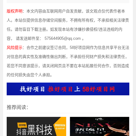
版权声明
：本文内容由互联网用户自发贡献，该文观点仅代表作者本
人。本站仅提供信息存储空间服务，不拥有所有权，不承担相关法律责
任。请勿盲目下载注册。如发现本站有涉嫌抄袭侵权/违法违规的内
容， 请发送邮件至： 575644905@qq.com 。
风险提示
：合作之前建议签订合同，58好项目网作为信息共享平台无法
对信息的真实性及准确性做出判断，不承担任何财产损失和法律责任，
若您不同意该提示，请关闭网页且不要在本站拓展任何合作，否则造成
的任何损失由您个人承担。
推荐阅读：