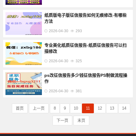
纸质版电子版征信报告如何无痕修改-有哪些
方法
2026-04-30
293
专业美化纸质征信报告-纸质征信报告可以扫
描修改
2026-04-30
325
ps改征信报告多少钱征信报告PS制做流程操
作
2026-04-30
381
首页
上一页
8
9
10
11
12
13
14
下一页
末页