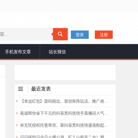
登录
注册
手机发布文章
站长微信
最近发表
【幸运红包】首码刚出，首创矩阵玩法，推广收益超高！
真诚帮你省下千元的抖音黑科技快手直播间人气涨粉点赞云端商城免费送
米无忧授权托管带货，靠抖音黑科技快速涨粉起号，零基础日入1000+！
闪闪探险记今日火爆公测，矿工小能手二台！预计要火爆全网