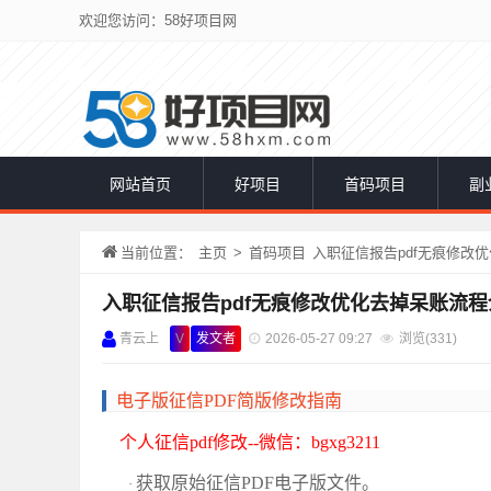
欢迎您访问：58好项目网
网站首页
好项目
首码项目
副
当前位置：
主页
>
首码项目
入职征信报告pdf无痕修改
入职征信报告pdf无痕修改优化去掉呆账流程
青云上
V
发文者
2026-05-27 09:27
浏览(
331)
电子版征信
PDF简版修改指南
个人征信
pdf‌修改--微信：bgxg3211
获取原始征信
PDF电子版文件。
·