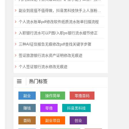
副业到底值不值得做，抖音黑科技快手上人涨粉云端商城真能逆袭赚钱
个人流水账单pdf修改软件纸质流水账单扫描流程
入职银行流水可以P图/入职ps银行流水细节修正
三种AI征信报告无痕修改pdf查找关键字步骤
签证旅游银行流水资产证明修改无痕迹
个人签证银行流水修改无痕迹
热门标签
副业
操作简单
零撸首码
赚钱
零撸
抖音黑科技
首码
副业项目
创业