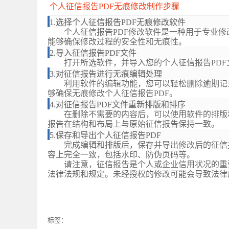
个人征信报告
PDF无痕修改制作步骤
1.选择个人征信报告PDF无痕修改软件
个人征信报告
PDF
修改软件是一种用于专业修
能够确保修改过程的安全性和无痕性。
2.导入征信报告PDF文件
打开所选软件，并导入您的个人征信
报告
PD
3.对征信报告进行无痕编辑处理
利用软件的编辑功能，您可以轻松删除逾期记
够确保
无痕
修改个人征信报告
PDF
。
4.对征信报告PDF文件重新排版和排序
在删除不需要的内容后，可以使用软件的排版
报告在结构和布局上与原始
征信报告
保持一致。
5.保存和导出个人征信报告PDF
完成编辑和排版后，保存并导出修改后的征信
容上完全一致，包括水印、防伪页码等。
请注意，征信报告是个人或企业信用状况的重
法律法规和规定。未经授权的修改可能会导致法律
标签：