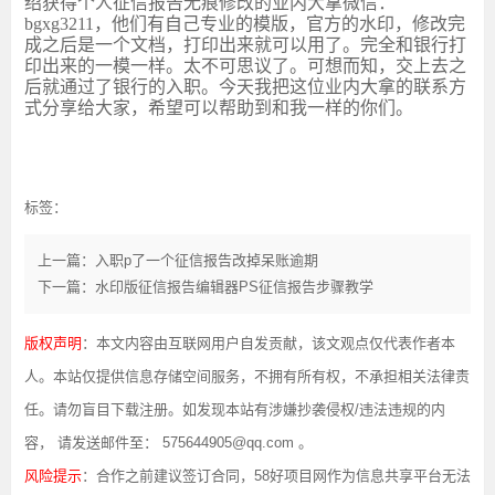
绍获得个人征信报告无痕修改的业内大拿微信：
bgxg3211，他们有自己专业的模版，官方的水印，修改完
成之后是一个文档，打印出来就可以用了。完全和银行打
印出来的一模一样。太不可思议了。可想而知，交上去之
后就通过了银行的入职。今天我把这位业内大拿的联系方
式分享给大家，希望可以帮助到和我一样的你们。
标签：
上一篇：入职p了一个征信报告改掉呆账逾期
下一篇：水印版征信报告编辑器PS征信报告步骤教学
版权声明
：本文内容由互联网用户自发贡献，该文观点仅代表作者本
人。本站仅提供信息存储空间服务，不拥有所有权，不承担相关法律责
任。请勿盲目下载注册。如发现本站有涉嫌抄袭侵权/违法违规的内
容， 请发送邮件至： 575644905@qq.com 。
风险提示
：合作之前建议签订合同，58好项目网作为信息共享平台无法