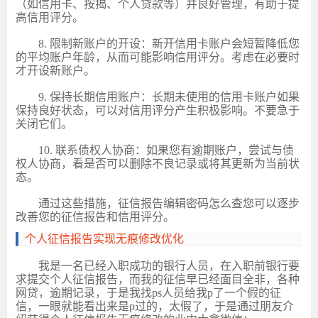
（如信用卡、按揭、个人贷款等）并良好管理，有助于提
高信用评分。
8. 限制新账户的开设：新开信用卡账户会短暂降低您
的平均账户年龄，从而可能影响信用评分。考虑在必要时
才开设新账户。
9. 保持长期信用账户：长期未使用的信用卡账户如果
保持良好状态，可以对信用评分产生积极影响。不要急于
关闭它们。
10. 联系债权人协商：如果您有逾期账户，尝试与债
权人协商，看是否可以删除不良记录或将其更新为当前状
态。
通过这些措施，征信报告编辑密码怎么查您可以逐步
改善您的征信报告和信用评分。
个人征信报告实现无痕修改优化
我是一名已经入职成功的银行人员，在入职前银行要
求提交个人征信报告，而我的征信早已经面目全非，各种
网贷，逾期记录，于是我找
ps人员给我p了一个假的征
信，一眼就能看出来是p过的，太假了，于是通过朋友介