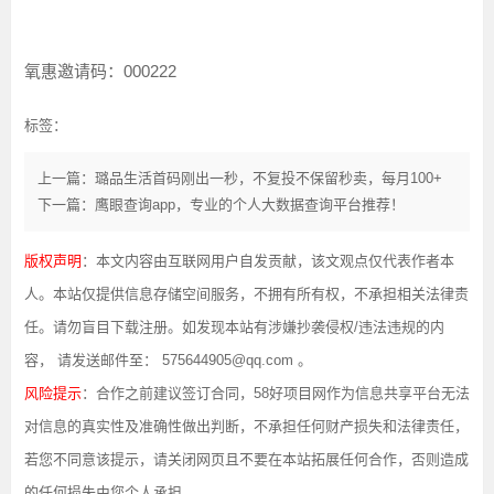
氧惠邀请码：000222
标签：
上一篇：璐品生活首码刚出一秒，不复投不保留秒卖，每月100+
下一篇：鹰眼查询app，专业的个人大数据查询平台推荐！
版权声明
：本文内容由互联网用户自发贡献，该文观点仅代表作者本
人。本站仅提供信息存储空间服务，不拥有所有权，不承担相关法律责
任。请勿盲目下载注册。如发现本站有涉嫌抄袭侵权/违法违规的内
容， 请发送邮件至： 575644905@qq.com 。
风险提示
：合作之前建议签订合同，58好项目网作为信息共享平台无法
对信息的真实性及准确性做出判断，不承担任何财产损失和法律责任，
若您不同意该提示，请关闭网页且不要在本站拓展任何合作，否则造成
的任何损失由您个人承担。