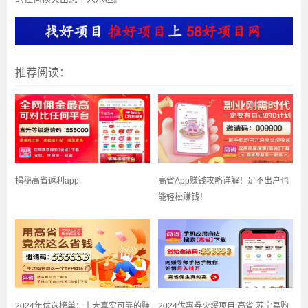
推荐阅读：
揭秘高省返利app
高省App赚钱攻略详解！足不出户也
能轻松赚钱！
2024年优选榜单：十大真实可靠的赚
2024优惠券火爆项目:高省 苏宁易购