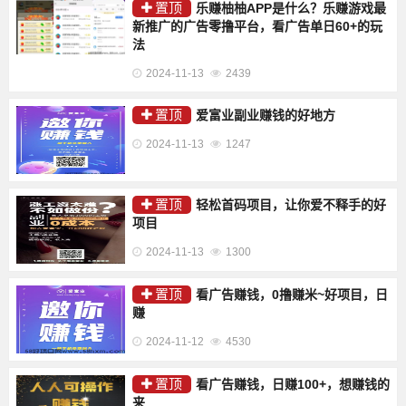
置顶
乐赚柚柚APP是什么？乐赚游戏最
新推广的广告零撸平台，看广告单日60+的玩
法
2024-11-13
2439
置顶
爱富业副业赚钱的好地方
2024-11-13
1247
置顶
轻松首码项目，让你爱不释手的好
项目
2024-11-13
1300
置顶
看广告赚钱，0撸赚米~好项目，日
赚
2024-11-12
4530
置顶
看广告赚钱，日赚100+，想赚钱的
来