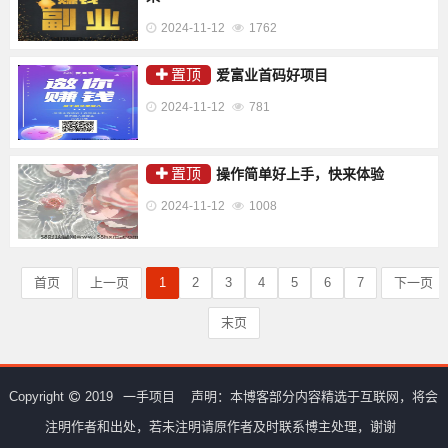
2024-11-12
1762
置顶
爱富业首码好项目
2024-11-12
781
置顶
操作简单好上手，快来体验
2024-11-12
1008
首页
上一页
1
2
3
4
5
6
7
下一页
末页
Copyright
2019
一手项目
声明：本博客部分内容精选于互联网，将会
注明作者和出处，若未注明请原作者及时联系博主处理，谢谢