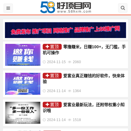
置顶
零撸赚米，日赚100+，无门槛，手
机可操作
2024-11-15
2060
置顶
爱富业真正赚钱的好软件，快来体
验
2024-11-14
1364
置顶
爱富业最新玩法，还附带权重小知
识哦
2024-11-14
1518