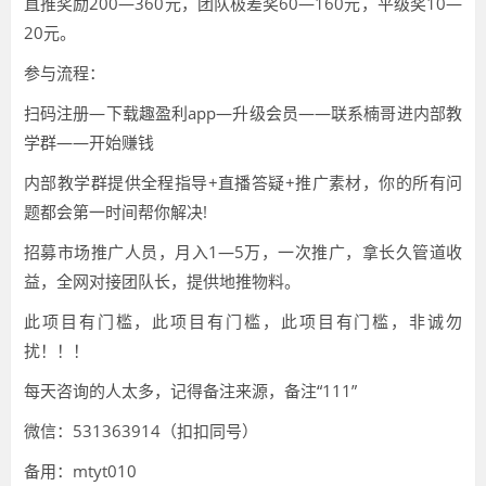
直推奖励200—360元，团队极差奖60—160元，平级奖10—
20元。
参与流程：
扫码注册—下载趣盈利app—升级会员——联系楠哥进内部教
学群——开始赚钱
内部教学群提供全程指导+直播答疑+推广素材，你的所有问
题都会第一时间帮你解决!
招募市场推广人员，月入1—5万，一次推广，拿长久管道收
益，全网对接团队长，提供地推物料。
此项目有门槛，此项目有门槛，此项目有门槛，非诚勿
扰！！！
每天咨询的人太多，记得备注来源，备注“111”
微信：531363914（扣扣同号）
备用：mtyt010