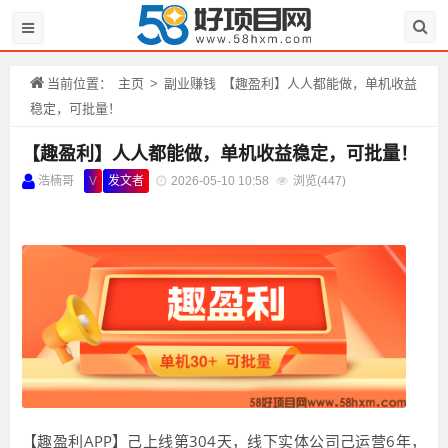
当前位置：
主页
>
副业赚钱
【趣盈利】人人都能做，单机收益
稳定，可批量！
【趣盈利】人人都能做，单机收益稳定，可批量！
浩楠哥
V
发文者
2026-05-10 10:58
浏览(
447)
【趣盈利APP】己上线第304天，线下实体公司己运营6年，