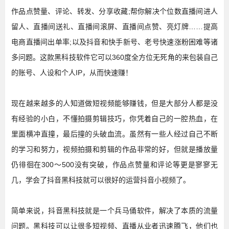
作品点赞量、评论、转发、分享收藏;帮你解决个位数直播间进人
留人、直播间送礼、直播间滚屏、直播间点赞、亮灯牌……提高
电商直播间出单率;以及抖音和快手新号、老号快速涨粉困难等诸
多问题。这款黑科技软件它可以360度全方位无死角的来包装自己
的账号、人设和个人IP，从而快速赚！
现在越来越多的人知道做短视频能够赚钱，但是大部分人都是没
有经验的小白，不懂拍摄剪辑技巧，你凭着自己的一腔热血，在
里面横冲直撞，最后撞的头破血流。虽然有一些人经过自己不断
的学习和努力，视频拍摄和剪辑的作品非常的好，但就是播放量
仍徘徊在300～500没有突破，作品点赞量和评论等更是寥寥无
几，学会了抖音黑科技就可以很好的运营抖音小视频了。
简单来说，抖音黑科技就是一个兵马俑软件，解决了本质的流量
问题。黑科技可以让很多短视频、直播从业者迅速腾飞，他们也