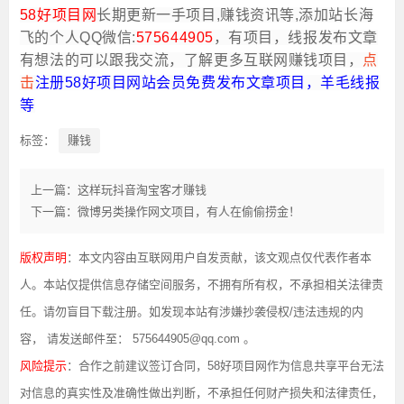
58好项目网
长期更新一手项目,赚钱资讯等,添加站长海
飞的个人QQ微信:
575644905
，有项目，线报发布文章
有想法的可以跟我交流，了解更多互联网赚钱项目，
点
击
注
册58好项目网站会员免费发布文章项目，羊毛线报
等
标签：
赚钱
上一篇：这样玩抖音淘宝客才赚钱
下一篇：微博另类操作网文项目，有人在偷偷捞金！
版权声明
：本文内容由互联网用户自发贡献，该文观点仅代表作者本
人。本站仅提供信息存储空间服务，不拥有所有权，不承担相关法律责
任。请勿盲目下载注册。如发现本站有涉嫌抄袭侵权/违法违规的内
容， 请发送邮件至： 575644905@qq.com 。
风险提示
：合作之前建议签订合同，58好项目网作为信息共享平台无法
对信息的真实性及准确性做出判断，不承担任何财产损失和法律责任，