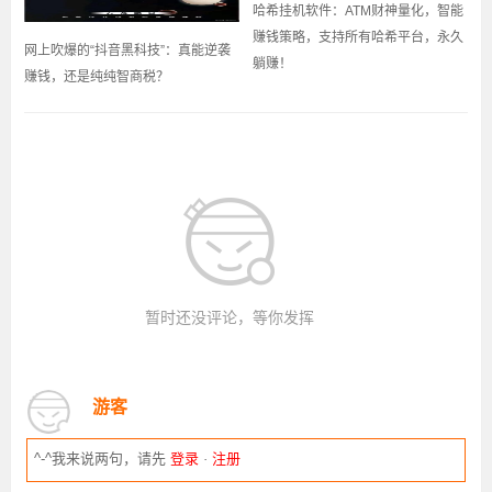
哈希挂机软件：ATM财神量化，智能
赚钱策略，支持所有哈希平台，永久
网上吹爆的“抖音黑科技”：真能逆袭
躺赚！
赚钱，还是纯纯智商税？
暂时还没评论，等你发挥
游客
^-^我来说两句，请先
登录
·
注册