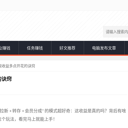
业赚钱
任务赚钱
好文推荐
电脑发布文章
现收益多点开花的诀窍
的诀窍
拉新
转存
会员分成
的模式超好奇：这
收益是
真的吗？背后有啥
+
+
”
这个玩法，看完马上就能上手！