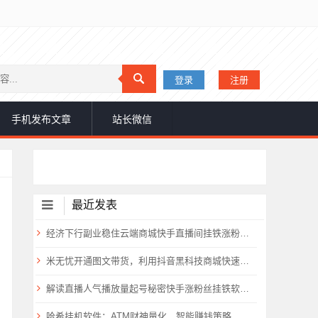
登录
注册
手机发布文章
站长微信
最近发表
经济下行副业稳住云端商城快手直播间挂铁涨粉丝抖音黑科技实操
米无忧开通图文带货，利用抖音黑科技商城快速涨粉1000+，单日变现2W！
解读直播人气播放量起号秘密快手涨粉丝挂铁软件抖音黑科技云端商城免费送
哈希挂机软件：ATM财神量化，智能赚钱策略，支持所有哈希平台，永久躺赚！