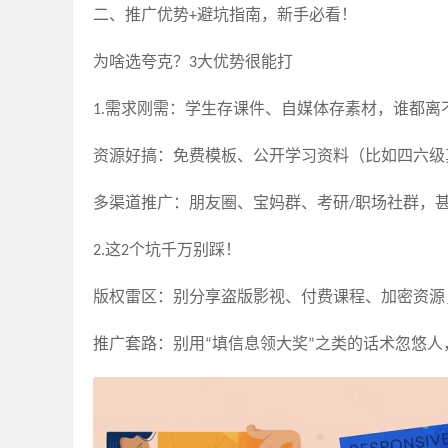
二、推广优势
避坑指南，新手必看！
+
为啥选夸克？
大优势很能打
3
需求刚需：学生存课件、自媒体存素材，谁都离
1.
资源好搞：免费模板、公开学习资料（比如四六级
多渠道推广：朋友圈、宝妈群、考研
职场社群，
/
这
个坑千万别踩！
2.
2
版权雷区：别分享盗版影视、付费课程、加密资源
推广套路：别用
填信息领大奖
之类的话术忽悠人
“
”