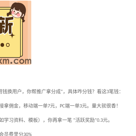
用
钱换用户，你帮推广拿分成
，具体咋分钱？看这
笔钱：
”
3
接
拿佣金
，
移动端
一单
元，
端一单
元。
量大就很香！
7
PC
3
如学习资料、模板），你再拿一笔
活跃奖励
元。
“
”
0.3
会员费里分
30%