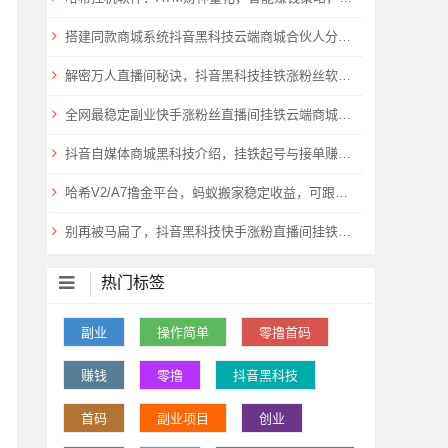
搭建同款商城系统抖音黑科技云端商城合伙人分站，自用省钱，副业赚钱
解密万人直播间秘诀，抖音黑科技挂铁涨粉丝软件云端商城助你飞
全网最稳定副业快手涨粉丝直播间挂铁云端商城抖音黑科技合伙人
抖音自媒体商城黑科技介绍，挂铁起号与接单赚钱流程详解
哈希V2/A7撸金平台，蚂蚁搬家稳定收益，可跟单或者脚本挂机量化！
别再被马扁了，抖音黑科技快手涨粉直播间挂铁小可爱云端商城免费送了
热门标签
副业
操作简单
零撸首码
赚钱
零撸
抖音黑科技
首码
副业项目
创业