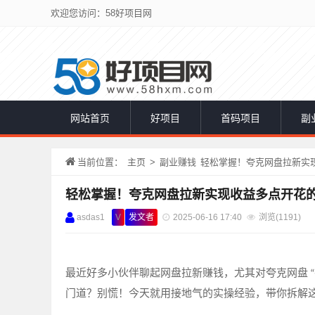
欢迎您访问：58好项目网
网站首页
好项目
首码项目
副
当前位置：
主页
>
副业赚钱
轻松掌握！夸克网盘拉新实
轻松掌握！夸克网盘拉新实现收益多点开花
asdas1
V
发文者
2025-06-16 17:40
浏览(
1191)
最近好多小伙伴聊起网盘拉新赚钱，尤其对夸克网盘
“
门道？别慌！今天就用接地气的实操经验，带你拆解