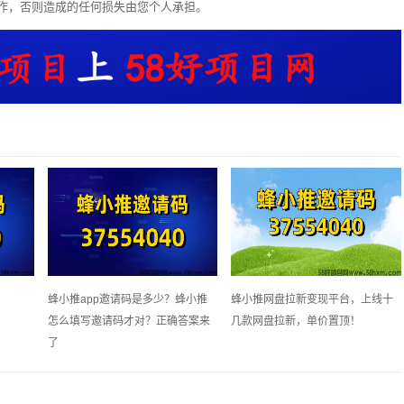
作，否则造成的任何损失由您个人承担。
蜂小推app邀请码是多少？蜂小推
蜂小推网盘拉新变现平台，上线十
怎么填写邀请码才对？正确答案来
几款网盘拉新，单价置顶！
了