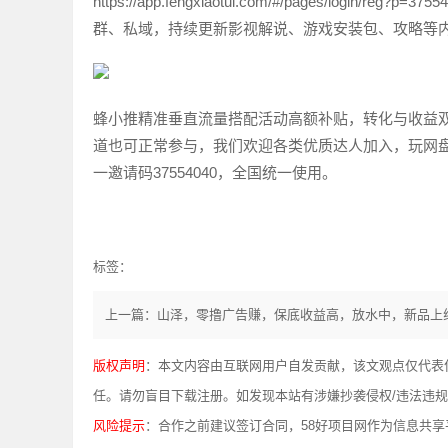
https://app.fengxiaotui.com/#/pages/l
群、私域，持续更新影视解说、游戏安装包、攻略等
蜂小推精准垂直流量搭配活动高额补贴，转化与收益
道也可正常参与，我们欢迎各类优质达人加入，玩网
一邀请码37554040，全国统一使用。
标签：
上一篇：山泽，零撸广告赚，保底收益高，放水中，新品上
版权声明
：本文内容由互联网用户自发贡献，该文观点仅代表
任。请勿盲目下载注册。如发现本站有涉嫌抄袭侵权/违法违规的内容，
风险提示
：合作之前建议签订合同，58好项目网作为信息共