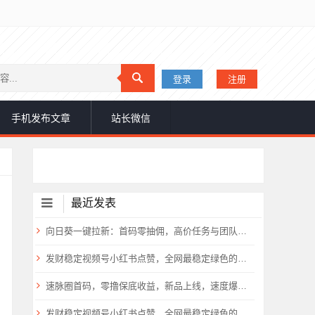
登录
注册
手机发布文章
站长微信
最近发表
​向日葵一键拉新：首码零抽佣，高价任务与团队扶持倾斜9
发财稳定视频号小红书点赞，全网最稳定绿色的项目，一起起飞
速脉圈首码，零撸保底收益，新品上线，速度爆粉，抓紧上车
发财稳定视频号小红书点赞，全网最稳定绿色的项目，一起起飞