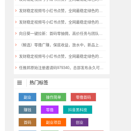
发财稳定视频号小红书点赞，全网最稳定绿色的项目，稳如泰山
发财稳定视频号小红书点赞，全网最稳定绿色的项目，稳如泰山
向日葵一键拉新：首码零抽佣，高价任务与团队扶持倾斜!
（鲸选）零撸广赚，保底收益，放水中，新品上线，
发财稳定视频号小红书点赞，全网最稳定绿色的项目，全网一起推
任推邦原始注册邀请码979340，总部发布永久可用不失效！
热门标签
副业
操作简单
零撸首码
赚钱
零撸
抖音黑科技
首码
副业项目
创业