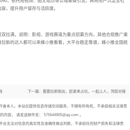
ogin/reg?p=37554040，依托短视频、图文站点等公域渠道引流，再将用户沉淀至社
内容，提升用户留存与活跃度。
双双拉满，说明：影视、游戏赛道为重点招募方向，其他合规推广渠
盘拉新的达人都可以来蜂小推看看，大平台稳定靠谱，蜂小推全国统
线
下一篇：雷霆拉新刚出，赶紧来占位，一起上人，顶层对接
作者本人。本站仅提供信息存储空间服务，不拥有所有权，不承担相关法律责
 请发送邮件至： 575644905@qq.com 。
享平台无法对信息的真实性及准确性做出判断，不承担任何财产损失和法律责