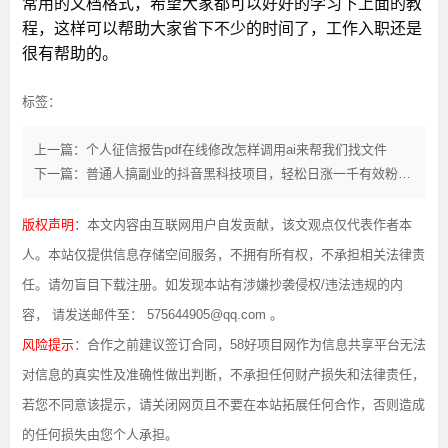
常用的文档格式，希望大家都可以好好的学习下上面的教
程，这样可以帮助大家省下不少的时间了，工作入职还是
很有帮助的。
标签：
上一篇：个人征信报告pdf在线修改怎样调用ai来帮我们找文件
下一篇：普通人搞副业的抖音黑科技项目，轻松日涨一千有效粉丝，快手直播间挂铁人气互动评论收藏短视频转发点赞软件免费送，招募合伙人
版权声明
：本文内容由互联网用户自发贡献，该文观点仅代表作者本
人。本站仅提供信息存储空间服务，不拥有所有权，不承担相关法律责
任。请勿盲目下载注册。如发现本站有涉嫌抄袭侵权/违法违规的内
容， 请发送邮件至： 575644905@qq.com 。
风险提示
：合作之前建议签订合同，58好项目网作为信息共享平台无法
对信息的真实性及准确性做出判断，不承担任何财产损失和法律责任，
若您不同意该提示，请关闭网页且不要在本站拓展任何合作，否则造成
的任何损失由您个人承担。