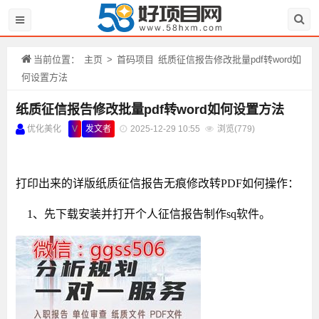
当前位置：
主页
>
首码项目
纸质征信报告修改批量pdf转word如
何设置方法
纸质征信报告修改批量pdf转word如何设置方法
优化美化
V
发文者
2025-12-29 10:55
浏览(
779)
打印出来的详版纸质征信报告无痕修改转
PDF如何操作：
1、先下载安装并打开个人征信报告制作sq软件。