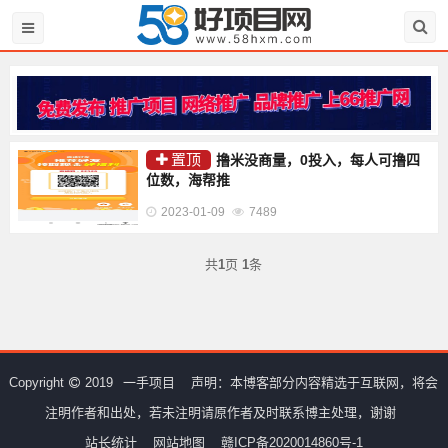
置顶
撸米没商量，0投入，每人可撸四
位数，海帮推
2023-01-09
7489
共
1
页
1
条
Copyright
2019
一手项目
声明：本博客部分内容精选于互联网，将会
注明作者和出处，若未注明请原作者及时联系博主处理，谢谢
站长统计
网站地图
赣ICP备2020014860号-1