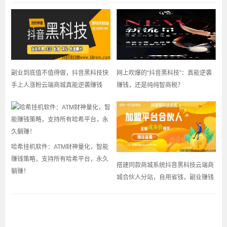
副业到底值不值得做，抖音黑科技快
网上吹爆的“抖音黑科技”：真能逆袭
手上人涨粉云端商城真能逆袭赚钱
赚钱，还是纯纯智商税？
哈希挂机软件：ATM财神量化，智能
赚钱策略，支持所有哈希平台，永久
搭建同款商城系统抖音黑科技云端商
躺赚！
城合伙人分站，自用省钱，副业赚钱