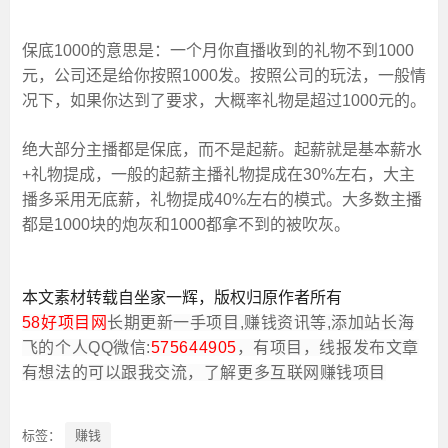
保底1000的意思是：一个月你直播收到的礼物不到1000
元，公司还是给你按照1000发。按照公司的玩法，一般情
况下，如果你达到了要求，大概率礼物是超过1000元的。
绝大部分主播都是保底，而不是起薪。起薪就是基本薪水
+礼物提成，一般的起薪主播礼物提成在30%左右，大主
播多采用无底薪，礼物提成40%左右的模式。大多数主播
都是1000块的炮灰和1000都拿不到的被吹灰。
本
文
素材
转
载
自坐家一辉
，
版权
归
原
作
者
所有
58好项目网
长期更新一手项目,赚钱资讯等,添加站长海
飞的个人QQ微信:
575644905
，有项目，线报发布文章
有想法的可以跟我交流，了解更多互联网赚钱项目
标签：
赚钱