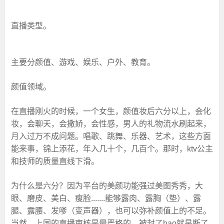
直播类型。
主要分颜值、游戏、娱乐、户外、教育。
颜值领域
。
在直播刚火的时候，一个女生，颜值妆后六分以上，会化
妆，会聊天，会撒娇，会性感，男人的礼物流水刷起来，
月入过万不成问题。唱歌、跳舞、乐器、艺术，这些方面
能来事，锦上添花，年入几十个，几百个。那时，ktv公主
和技师的质量直线下滑。
为什么是六分？因为平台的美颜功能强过美图秀秀，大
眼、磨皮、美白、瘦脸.......能够露肉、露胸（垫）、露
腿、露腰、发嗲（变声器），也可以弥补颜值上的不足。
当然，上国的直播审核是最严格的，被封了hao就是断了